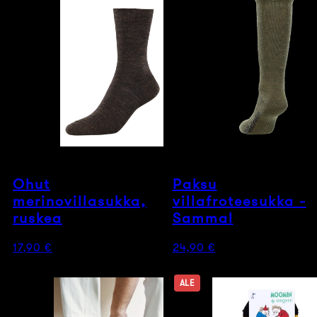
Ohut
Paksu
merinovillasukka,
villafroteesukka -
ruskea
Sammal
Normaalihinta
Normaalihinta
17,90 €
24,90 €
ALE