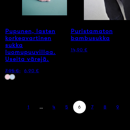
Pupunen, lasten
Puristamaton
korkeavartinen
bambusukka
sukka
Normaalihinta
14,90 €
luomupuuvillaa.
Useita värejä.
Normaalihinta
Myyntihinta
7,95 €
6,90 €
Saatavilla
Vaaleanpunainen
Vaaleansininen
väreissä
1
…
4
5
6
7
8
9