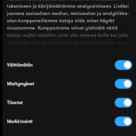
tukemiseen ja kävijämäärämme analysoimiseen. Lisäksi
jaamme sosiaalisen median, mainosalan ja analytiikka-
alan kumppaneillemme tietoja siitä, miten käytät
sivustoamme. Kumppanimme voivat yhdistää näitä
tietoja muihin tietoihin, joita olet antanut heille tai joita
on kerätty, kun olet käyttänyt heidän palvelujaan.
Lue
lisää.
Suostumuksen
Pikkumyy: Give
Pikky Myyn
Välttämätön
valinta
them Candy ,
lumileikit, ohut
luomupuuvillasukk
merinovillasukka
a
aikuisille
Mieltymykset
Normaalihinta
Normaalihinta
14,95 €
17,90 €
Tilastot
Markkinointi