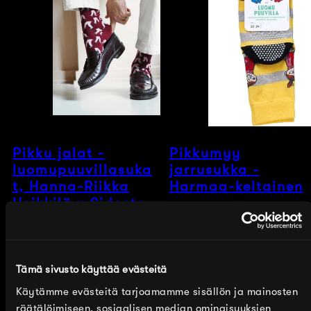
Pikku jalat -
Pikkumyy
luomupuuvillasuka
jarrusukka -
t, Hanna-Riikka
Harmaa-keltainen
Heikkilä x Sidoste
Normaalihinta
Myyntihinta
8,95 €
7,00 €
Normaalihinta
14,90 €
Tämä sivusto käyttää evästeitä
Käytämme evästeitä tarjoamamme sisällön ja mainosten
räätälöimiseen, sosiaalisen median ominaisuuksien