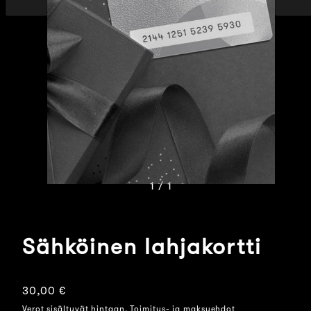
dia
dia
1 / 1
Sähköinen lahjakortti
Normaalihinta
30,00 €
Verot sisältyvät hintaan. Toimitus- ja maksuehdot