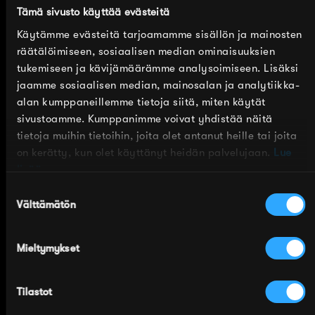
tai 200 euroa
Tämä sivusto käyttää evästeitä
Lahjakortti on voimassa vuoden
Käytämme evästeitä tarjoamamme sisällön ja mainosten
ostopäivästä
räätälöimiseen, sosiaalisen median ominaisuuksien
Lahjakortin voi käyttää Sidosteen
tukemiseen ja kävijämäärämme analysoimiseen. Lisäksi
verkkokaupassa, mutta ei Sidosteen
jaamme sosiaalisen median, mainosalan ja analytiikka-
tehtaanmyymälässä
alan kumppaneillemme tietoja siitä, miten käytät
Lahjakortissa on koodi, joka syötetään
sivustoamme. Kumppanimme voivat yhdistää näitä
verkkokaupan kassalla alennuskoodi-
tietoja muihin tietoihin, joita olet antanut heille tai joita
kenttään, jolloin lahjakortin summa
on kerätty, kun olet käyttänyt heidän palvelujaan.
Lue
vähennetään ostosten hinnasta
lisää.
Lahjakortti toimitetaan kortin ostajan
Suostumuksen
sähköpostiin
Välttämätön
valinta
Saat sähköpostiisi linkin sivulle, jossa on
lahjakortin kuva ja alennuskoodi. Voit
Mieltymykset
tulostaa kortin ja antaa sen lahjaksi. Voit
myös välittää sähköpostin tai pelkän
kortissa olevan alennuskoodin lahjakortin
Tilastot
saajalle.