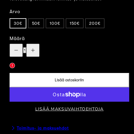
Arvo
30€
50€
100€
150€
200€
Määrä
Vähennä
Lisää
määrää:
määrää:
Sähköinen
Sähköinen
lahjakortti
lahjakortti
Lisää ostoskoriin
LISÄÄ MAKSUVAIHTOEHTOJA
Toimitus- ja maksuehdot