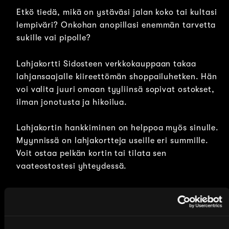
Etkö tiedä, mikä on ystäväsi jalan koko tai kultasi
lempiväri? Onkohan anopillasi enemmän tarvetta
sukille vai pipolle?
Lahjakortti Sidosteen verkkokauppaan takaa
lahjansaajalle kiireettömän shoppailuhetken. Hän
voi valita juuri omaan tyyliinsä sopivat ostokset,
ilman jonotusta ja hikoilua.
Lahjakortin hankkiminen on helppoa myös sinulle.
Myynnissä on lahjakortteja useille eri summille.
Voit ostaa pelkän kortin tai tilata sen
vaateostostesi yhteydessä.
Näin Sidosteen lahjakortti toimii:
Lahjakortin suuruus on 30, 50, 100, 150