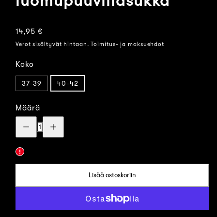
luomupuuvillasukka
Normaalihinta
14,95 €
Verot sisältyvät hintaan. Toimitus- ja maksuehdot
Koko
37-39
40-42
Määrä
Vähennä
Lisää
määrää:
määrää:
Niiskuneiti:
Niiskuneiti:
I
I
would
would
save
save
your
your
life...
life...
Lisää ostoskoriin
-
-
luomupuuvillasukka
luomupuuvillasukka