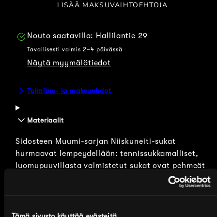
LISÄÄ MAKSUVAIHTOEHTOJA
Nouto saatavilla:
Hallilantie 29
Tavallisesti valmis 2–4 päivässä
Näytä myymälätiedot
Toimitus- ja maksuehdot
Materiaalit
Sidosteen Muumi-sarjan Niiskuneiti-sukat
hurmaavat lempeydellään: tennissukkamalliset,
luomupuuvillasta valmistetut sukat ovat pehmeät
niin materiaalilta kuin sanomaltaankin.
Toista sukkaa koristaa Niiskuneidin kuva, toisessa
on hänen sydämellinen ajatuksensa:
Tämä sivusto käyttää evästeitä