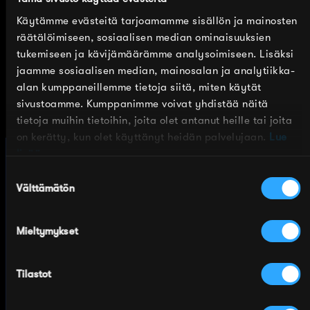
“I would save your life eight times a day if only I
Käytämme evästeitä tarjoamamme sisällön ja mainosten
could.”
räätälöimiseen, sosiaalisen median ominaisuuksien
tukemiseen ja kävijämäärämme analysoimiseen. Lisäksi
Sukat hehkuvat pehmeyttä ja huolenpitoa – pieni
jaamme sosiaalisen median, mainosalan ja analytiikka-
muistutus siitä, kuinka tärkeää on välittää ja tulla
alan kumppaneillemme tietoja siitä, miten käytät
välitetyksi. Ne sopivat täydellisesti arjen
sivustoamme. Kumppanimme voivat yhdistää näitä
piristykseksi tai lahjaksi rakkaalle
tietoja muihin tietoihin, joita olet antanut heille tai joita
on kerätty, kun olet käyttänyt heidän palvelujaan.
Lue
lisää.
Suostumuksen
Välttämätön
valinta
Valmistettu Suomessa
Sidoste on suomalainen
Mieltymykset
sukkatehdas Tampereelta,
perustettu 1945. Sukkamme
suunnitellaan ja valmistetaan
Tilastot
omalla tehtaallamme Suomessa.