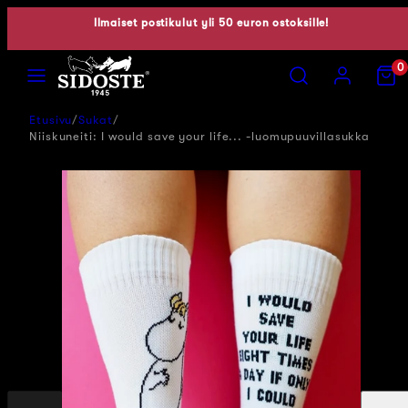
Siirry
Ilmaiset postikulut yli 50 euron ostoksille!
sisältöön
Valikko
Hae
Tili
Näytä
0
ostosko
(0)
Etusivu
Sukat
Niiskuneiti: I would save your life... -luomupuuvillasukka