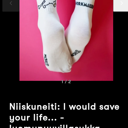
Edellinen
Seuraav
dia
dia
1 / 2
Niiskuneiti: I would save
your life... -