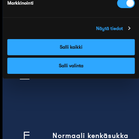
Markkinointi
Näytä tiedot
Salli kaikki
Luomupuuvilla
Salli valinta
68% Luomupuuvilla, 28%
Polyamidi, 4% Lycra
Normaali kenkäsukka