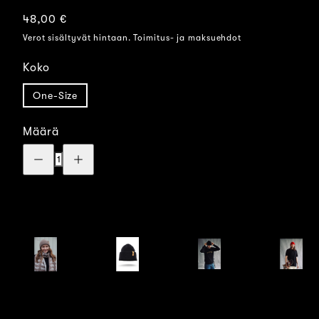
Normaalihinta
48,00 €
Verot sisältyvät hintaan. Toimitus- ja maksuehdot
Koko
One-Size
Määrä
Vähennä
Lisää
määrää:
määrää:
Sidoste
Sidoste
Merinovillapipo
Merinovillapipo
-
-
Tampere
Tampere
-
-
Keltainen
Keltainen