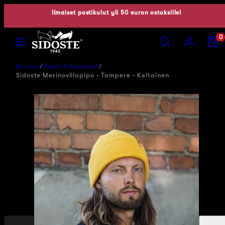
Siirry
Ilmaiset postikulut yli 50 euron ostoksille!
sisältöön
Valikko
Hae
Tili
Näytä
0
ostosko
(0)
Etusivu
Pipot & Asusteet
Sidoste Merinovillapipo - Tampere - Keltainen