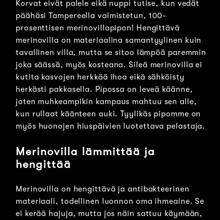
Korvat eivät palele eikä nuppi tutise, kun vedät
päähäsi Tampereella valmistetun, 100-
prosenttisen merinovillapipon! Hengittävä
merinovilla on materiaalina samantyylinen kuin
tavallinen villa, mutta se sitoo lämpöä paremmin
joka säässä, myös kosteana. Sileä merinovilla ei
kutita kasvojen herkkää ihoa eikä sähköisty
herkästi pakkasella. Pipossa on leveä käänne,
joten muhkeampikin kampaus mahtuu sen alle,
kun rullaat käänteen auki. Tyylikäs pipomme on
myös huonojen hiuspäivien luotettava pelastaja.
Merinovilla lämmittää ja
hengittää
Merinovilla on hengittävä ja antibakteerinen
materiaali, todellinen luonnon oma ihmeaine. Se
ei kerää hajuja, mutta jos näin sattuu käymään,