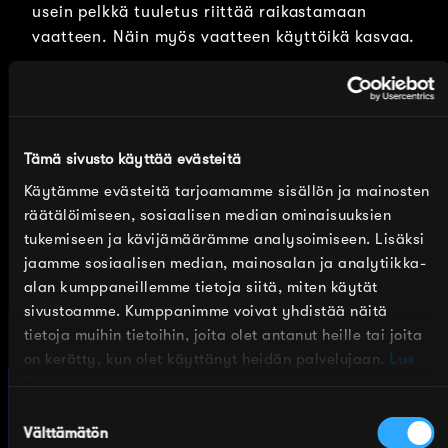
usein pelkkä tuuletus riittää raikastamaan
vaatteen. Näin myös vaatteen käyttöikä kasvaa.
Vaikka merinopipomme on paksu ja lämmittävä, se
ei kutita. Neuloksen sileä pinta on miellyttävä
pään herkkää ihoa vasten, eikä luonnonmateriaali
Tämä sivusto käyttää evästeitä
hiosta.
Käytämme evästeitä tarjoamamme sisällön ja mainosten
Käyttämämme merinovilla on aina
räätälöimiseen, sosiaalisen median ominaisuuksien
tukemiseen ja kävijämäärämme analysoimiseen. Lisäksi
eläinystävällistä eli mulesing freetä.
jaamme sosiaalisen median, mainosalan ja analytiikka-
Villatuotteemme tehdään Tampereella, missä
alan kumppaneillemme tietoja siitä, miten käytät
olemme toimineet jo yli 75 vuotta. Sidoste on
sivustoamme. Kumppanimme voivat yhdistää näitä
kotimainen, kestävä, ekologinen ja eettinen
tietoja muihin tietoihin, joita olet antanut heille tai joita
valinta – tyylistä tinkimättä!
on kerätty, kun olet käyttänyt heidän palvelujaan.
Lue
lisää.
Suostumuksen
Välttämätön
valinta