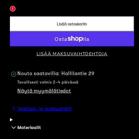
Sidoste
Sidoste
Sidoste
Sidoste
po
Merinovillapipo
Merinovillapipo
Merinovillapipo
Merinovilla
-
-
-
-
Lisää ostoskoriin
en
Beige
Leveä
Musta
Punainen
Käänne
-
Musta
LISÄÄ MAKSUVAIHTOEHTOJA
Nouto saatavilla:
Hallilantie 29
Tavallisesti valmis 2–4 päivässä
Näytä myymälätiedot
Toimitus- ja maksuehdot
Materiaalit