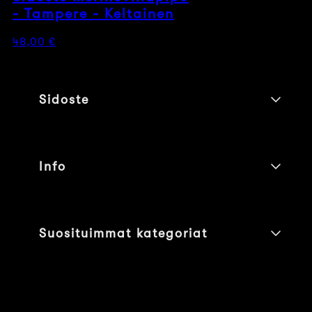
- Tampere - Keltainen
Normaalihinta
48,00 €
Sidoste
Info
Suosituimmat kategoriat