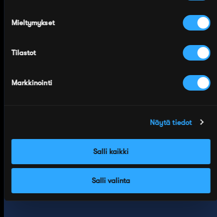
Valmistettu Suomessa
Sidoste on suomalainen
Mieltymykset
sukkatehdas Tampereelta,
perustettu 1945. Sukkamme
Tilastot
suunnitellaan ja valmistetaan
omalla tehtaallamme Suomessa.
Markkinointi
Näytä tiedot
Salli kaikki
Merinovilla
Salli valinta
Merinovilla 100%