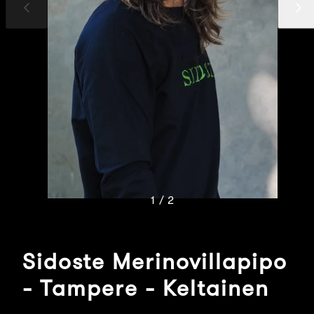
Edellinen
Seuraav
dia
dia
1 / 2
Sidoste Merinovillapipo
- Tampere - Keltainen