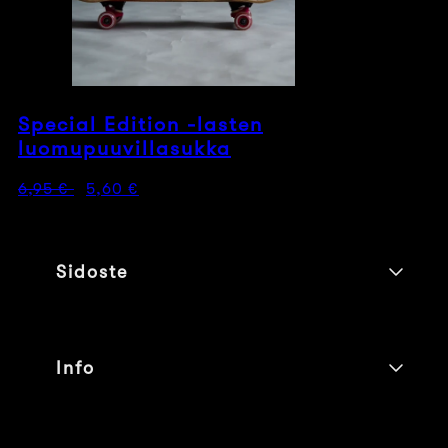
Special Edition -lasten
luomupuuvillasukka
Normaalihinta
Myyntihinta
6,95 €
5,60 €
Sidoste
Info