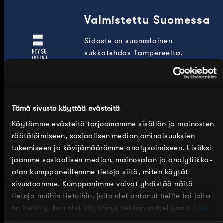
Valmistettu Suomessa
Sidoste on suomalainen
sukkatehdas Tampereelta,
perustettu 1945. Sukkamme
suunnitellaan ja valmistetaan
omalla tehtaallamme Suomessa.
Tämä sivusto käyttää evästeitä
Käytämme evästeitä tarjoamamme sisällön ja mainosten
räätälöimiseen, sosiaalisen median ominaisuuksien
tukemiseen ja kävijämäärämme analysoimiseen. Lisäksi
jaamme sosiaalisen median, mainosalan ja analytiikka-
alan kumppaneillemme tietoja siitä, miten käytät
sivustoamme. Kumppanimme voivat yhdistää näitä
Luomupuuvilla
tietoja muihin tietoihin, joita olet antanut heille tai joita
on kerätty, kun olet käyttänyt heidän palvelujaan.
Lue
62% Luomupuuvilla, 34%
lisää.
Polyamidi, 4%Lycra