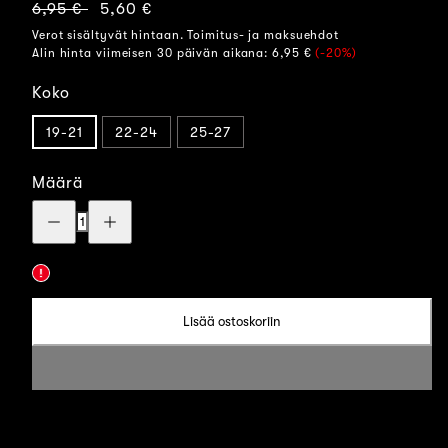
Normaalihinta
Myyntihinta
6,95 €
5,60 €
Verot sisältyvät hintaan. Toimitus- ja maksuehdot
Alin hinta viimeisen 30 päivän aikana:
6,95 €
(-20%)
Koko
19-21
22-24
25-27
Määrä
Vähennä
Lisää
määrää:
määrää:
Special
Special
Edition
Edition
-
-
lasten
lasten
luomupuuvillasukka
luomupuuvillasukka
Lisää ostoskoriin