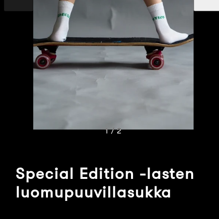
dia
dia
1 / 2
Special Edition -lasten
luomupuuvillasukka