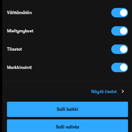
Suostumuksen
Välttämätön
valinta
Mieltymykset
Tilastot
Markkinointi
Näytä tiedot
Salli kaikki
Salli valinta