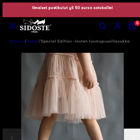
Siirry
Ilmaiset postikulut yli 50 euron ostoksille!
sisältöön
Valikko
Hae
Tili
Näytä
0
ostosko
(0)
Etusivu
Sukat
Special Edition -lasten luomupuuvillasukka
Edellinen
Seuraav