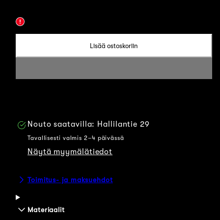
Tupsullinen
Tupsullinen
Tupsullinen
Tupsullinen
merinopipo
merinopipo
merinopipo
merinopipo
-
-
-
-
Lisää ostoskoriin
Musta
Punainen
Puuteri
Vaalea
liila
Nouto saatavilla:
Hallilantie 29
Tavallisesti valmis 2–4 päivässä
Näytä myymälätiedot
Toimitus- ja maksuehdot
Materiaalit