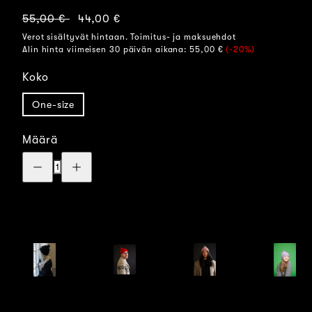
Normaalihinta
Myyntihinta
55,00 €
44,00 €
Verot sisältyvät hintaan. Toimitus- ja maksuehdot
Alin hinta viimeisen 30 päivän aikana:
55,00 €
(-20%)
Koko
One-size
Määrä
Vähennä
Lisää
määrää:
määrää:
Tupsullinen
Tupsullinen
merinopipo
merinopipo
-
-
Vaaleanharmaa
Vaaleanharmaa