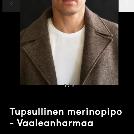
Edellinen
Seuraav
dia
dia
1 / 2
Tupsullinen merinopipo
- Vaaleanharmaa