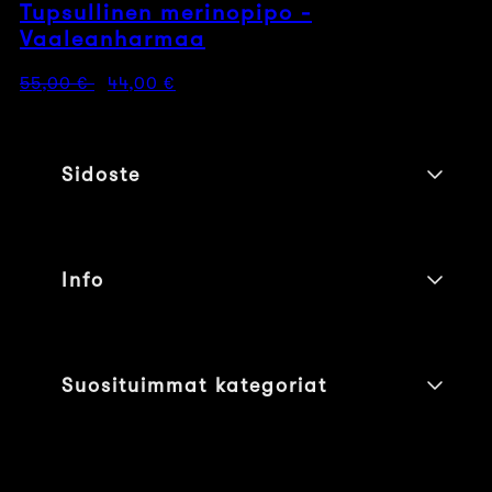
Tupsullinen merinopipo -
Vaaleanharmaa
Normaalihinta
Myyntihinta
55,00 €
44,00 €
Sidoste
Info
Suosituimmat kategoriat