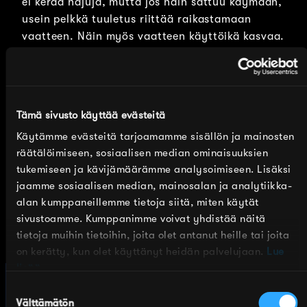
ei kerää hajuja, mutta jos näin sattuu käymään,
usein pelkkä tuuletus riittää raikastamaan
vaatteen. Näin myös vaatteen käyttöikä kasvaa.
Vaikka merinopipomme on paksu ja lämmittävä, se
ei kutita. Neuloksen sileä pinta on miellyttävä
pään herkkää ihoa vasten, eikä luonnonmateriaali
Tämä sivusto käyttää evästeitä
hiosta.
Käytämme evästeitä tarjoamamme sisällön ja mainosten
räätälöimiseen, sosiaalisen median ominaisuuksien
Käyttämämme merinovilla on aina
tukemiseen ja kävijämäärämme analysoimiseen. Lisäksi
eläinystävällistä eli mulesing freetä.
jaamme sosiaalisen median, mainosalan ja analytiikka-
Villatuotteemme tehdään Tampereella, missä
alan kumppaneillemme tietoja siitä, miten käytät
olemme toimineet jo yli 75 vuotta. Sidoste on
sivustoamme. Kumppanimme voivat yhdistää näitä
kotimainen, kestävä, ekologinen ja eettinen
tietoja muihin tietoihin, joita olet antanut heille tai joita
valinta – tyylistä tinkimättä!
on kerätty, kun olet käyttänyt heidän palvelujaan.
Lue
lisää.
Suostumuksen
Välttämätön
valinta