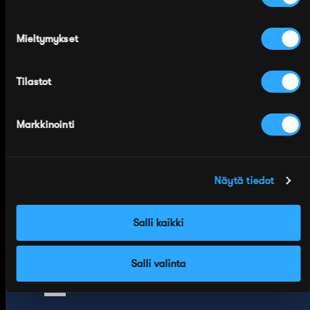
Valmistettu Suomessa
Mieltymykset
Sidoste on suomalainen
sukkatehdas Tampereelta,
perustettu 1945. Sukkamme
Tilastot
suunnitellaan ja valmistetaan
omalla tehtaallamme Suomessa.
Markkinointi
Näytä tiedot
Salli kaikki
Merinovilla
Salli valinta
Merinovilla 100%