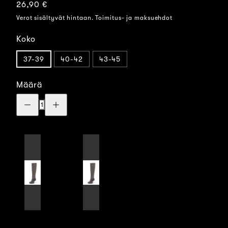
Normaalihinta
26,90 €
Verot sisältyvät hintaan. Toimitus- ja maksuehdot
Koko
37-39
40-42
43-45
Määrä
Vähennä
Lisää
määrää:
määrää:
Hopeamerinovaellus
Hopeamerinovaellus
polvisukka
polvisukka
-
-
Ruskea
Ruskea
aellus
Hopeamerinovaellus
Hopeamerinovaellus