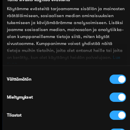
Käytämme evästeitä tarjoamamme sisällön ja mainosten
Merinovilla on luonnon oma ihmeaine, joka
räätälöimiseen, sosiaalisen median ominaisuuksien
hengittää ja eristää tehokkaasti lämpöä jopa
tukemiseen ja kävijämäärämme analysoimiseen. Lisäksi
kosteana. Se on myös miellyttävän kevyt ja sileä
jaamme sosiaalisen median, mainosalan ja analytiikka-
materiaali. Käyttämämme merinovilla on aina
alan kumppaneillemme tietoja siitä, miten käytät
eläinystävällisesti tuotettua eli
sivustoamme. Kumppanimme voivat yhdistää näitä
mulesointivapaata. Merinovilla on luonnostaan
tietoja muihin tietoihin, joita olet antanut heille tai joita
antibakteerinen, eikä sukkia ole välttämätöntä
on kerätty, kun olet käyttänyt heidän palvelujaan.
Lue
pestä kevyemmän treenin jälkeen, vaan nurinpäin
lisää.
kääntäminen ja tuuletus riittävät usein
Suostumuksen
raikastukseksi. Merinohopeasukissa on myös
Välttämätön
valinta
neuloksen rakennetta lujittavaa polyamidia ja
joustavaa lycraa. Materiaaliyhdistelmän ansiosta
Mieltymykset
sukka kestää ahkeraa käyttöä, joustaa ja pysyy
muodossaan.
Tilastot