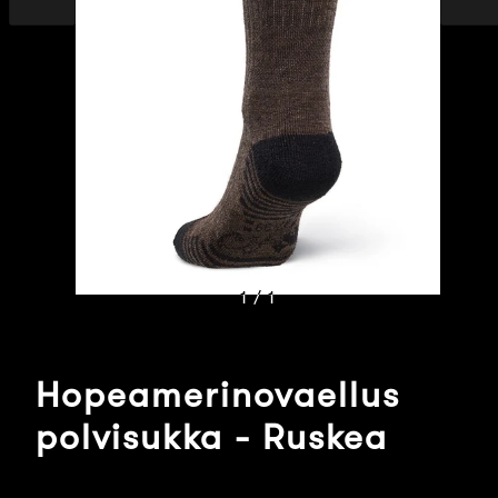
dia
dia
1 / 1
Hopeamerinovaellus
polvisukka - Ruskea