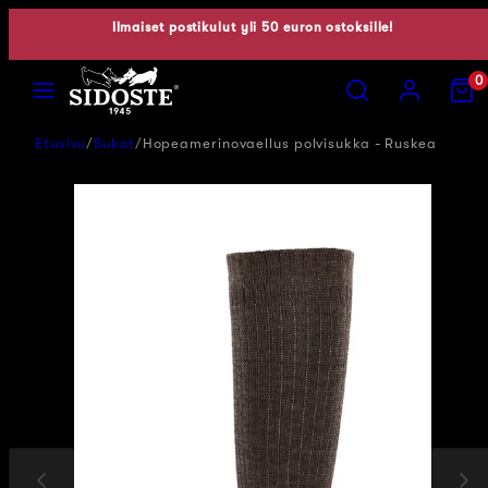
Siirry
Ilmaiset postikulut yli 50 euron ostoksille!
sisältöön
Valikko
Hae
Tili
Näytä
0
ostosko
(0)
Etusivu
Sukat
Hopeamerinovaellus polvisukka - Ruskea
Edellinen
Seuraav