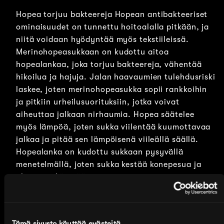
Hopea torjuu bakteereja Hopean antibakteeriset
ominaisuudet on tunnettu hoitoalalla pitkään, ja
niitä voidaan hyödyntää myös tekstiileissä.
Merinohopeasukkaan on kudottu aitoa
hopealankaa, joka torjuu bakteereja, vähentää
hikoilua ja hajuja. Jalan haavaumien tulehdusriski
laskee, joten merinohopeasukka sopii rankkoihin
ja pitkiin urheilusuorituksiin, jotka voivat
aiheuttaa jalkaan nirhaumia. Hopea säätelee
myös lämpöä, joten sukka viilentää kuumottavaa
jalkaa ja pitää sen lämpöisenä viileällä säällä.
Hopealanka on kudottu sukkaan pysyvällä
menetelmällä, joten sukka kestää konepesua ja
aktiivista käyttöä.
Merinovilla lämmittää ja
hengittää
Tämä sivusto käyttää evästeitä