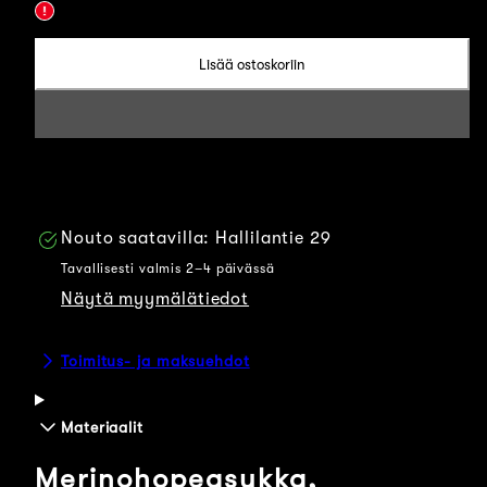
polvisukka
polvisukka
-
-
Lisää ostoskoriin
Ruskea
Ruskea
Nouto saatavilla:
Hallilantie 29
Tavallisesti valmis 2–4 päivässä
Näytä myymälätiedot
Toimitus- ja maksuehdot
Materiaalit
Merinohopeasukka,