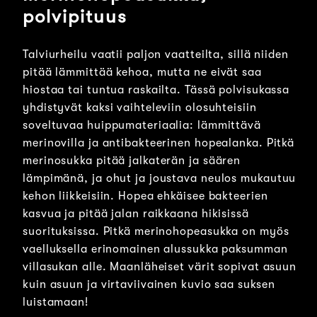
polvipituus
Talviurheilu vaatii paljon vaatteilta, sillä niiden
pitää lämmittää kehoa, mutta ne eivät saa
hiostaa tai tuntua raskailta. Tässä polvisukassa
yhdistyvät kaksi vaihteleviin olosuhteisiin
soveltuvaa huippumateriaalia: lämmittävä
merinovilla ja antibakteerinen hopealanka. Pitkä
merinosukka pitää jalkaterän ja säären
lämpimänä, ja ohut ja joustava neulos mukautuu
kehon liikkeisiin. Hopea ehkäisee bakteerien
kasvua ja pitää jalan raikkaana hikisissä
suorituksissa. Pitkä merinohopeasukka on myös
vaelluksella erinomainen alussukka paksumman
villasukan alle. Maanläheiset värit sopivat asuun
kuin asuun ja virtaviivainen kuvio saa suksen
luistamaan!