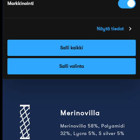
Markkinointi
Valmistettu Suomessa
Sidoste on suomalainen
sukkatehdas Tampereelta,
Näytä tiedot
perustettu 1945. Sukkamme
suunnitellaan ja valmistetaan
Salli kaikki
omalla tehtaallamme Suomessa.
Salli valinta
Merinovilla
Merinovilla 58%, Polyamidi
32%, Lycra 5%, S silver 5%