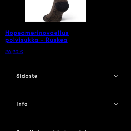
Hopeamerinovaellus
polvisukka - Ruskea
Normaalihinta
26,90 €
Sidoste
Info